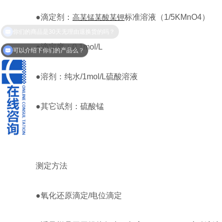
●滴定剂：
高某锰某酸某钾
标准溶液（1/5KMnO4）
●滴定度：0.1mol/L
可以介绍下你们的产品么？
●溶剂：纯水/1mol/L硫酸溶液
●其它试剂：硫酸锰
测定方法
●氧化还原滴定/电位滴定