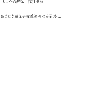
液，0.5克硫酸锰，搅拌溶解
用
高某锰某酸某钾
标准溶液滴定到终点