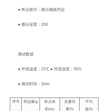
● 终点模式：微分阈值判定
● 微分设置：200
测试数据
● 环境温度：23℃ ● 环境湿度：50%
● 测试时间：3min
序号
样品量
/g
终点体
含量结
平均
积
/mL
果
/%
值
/%