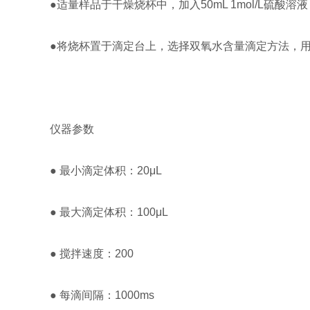
●适量样品于干燥烧杯中，加入50mL 1mol/L硫酸溶
●将烧杯置于滴定台上，选择双氧水含量滴定方法，
仪器参数
● 最小滴定体积：20μL
● 最大滴定体积：100μL
● 搅拌速度：200
● 每滴间隔：1000ms