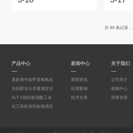
检测已成为保障品质、提升效率的关键
用户长期以
防线。作为科学仪器领域的出色企业，
升设备运行
上海禾工科学仪器有限公司凭借深厚的
启动202
技术积淀与创新的产品矩阵，深入五大
次活动将打
共 89 条记录，
典型行业，以定制化解决方案打破检测
用工程师带
盲区，助力企业构建从实验室到生产线
闭环、工艺
的全工艺数据闭环。新能源锂电：筑牢
企业从“拥
电池安全与一致性的基石在新能源汽车
力”跃迁。
飞速发展的背后，是对锂电池安全性
准：对AKF系
产品中心
新闻中心
关于我们
与...
显影液中四甲基氢氧化
新闻资讯
公司简介
铵的浓度测定仪
光刻胶水分含量测定仪
应用案例
视频中心
AKF-C6
ALT-1蚀刻液混酸工业
技术文章
荣誉资质
在线滴定分析仪
化工有机溶剂在线滴定
分析ALT-1