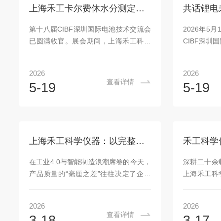
不只是“修仪器”常规的售后维护往往停
实验室带来
上海禾工卡尔费休水分测定仪与电位滴定仪免费试用开启
留在“坏了再修”的被动模式，而禾工的
水分检测新
巡回服务，要做的远不止这些。本次活
机外观全面升
第十八届CIBF深圳国际电池技术交流会
2026年5
动由资深应用工程师亲自带队，聚焦
来了脱胎换
已圆满收官。展会期间，上海禾工科学
CIBF深圳
于“方法优化、数据闭环、工...
拌台、反应杯
仪器有限公司（展位号：7B186）展示
深圳国际会
的锂电检测方案获得广泛关注。为响应
幕。作为电
2026
2026
客户需求，现正式推出核心产品的试用
技术盛会，
查看详情
5-19
5-19
活动。核心产品，直击锂电质控痛点
企业参展。
1.AKF系列卡尔费休水分测定仪精准检
（展位号：
测正负极材料、电解液、隔膜及硫化物
器及新能源
固态电解质中的PPM级水分，解决水分
亮相，展会
导致的电池性能与安全问题。
池、钠电池
上海禾工科学仪器：以完整产品矩阵服务国家重大工程与民生健康核心行业
2.AT/CT/MT系列全自动电位滴定仪适用
老客户进行
于正极材料残碱量、镍钴锰总量、磷酸
烈。聚焦电
在工业4.0与智能制造浪潮席卷的今天，
深耕二十余
铁锂铁含量及电解液游离酸等关键指标
线获高度关
产品质量的“毫厘之差”往往决定了企业
上海禾工科
检测，满足研发与质检多场...
过程中的成分
的生死存亡。从新能源汽车的动力心
禾工科仪）
脏，到守护生命的医药制剂，再到舌尖
市“专精特
2026
2026
上的食品安全，精准的成分分析与水分
际检测需求
查看详情
3-18
3-17