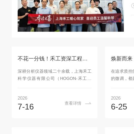
不花一分钱！禾工资深工程师上门服务，水分/滴定仪免费校准
深耕分析仪器领域二十余载，上海禾工
在追求质控
科学仪器有限公司（HOGON-禾工科
的微调，都
仪）始终坚持以客户实际检测需求为核
国产分析仪
心驱动力。为感谢广大用户长期以来的
学仪器有限
2026
2026
信任与支持，这个夏天，我们正式启动
求同频共振
查看详情
7-16
6-25
2026年暑假巡回服务专项活动——报名
您揭晓全新
即日起至7月30日，巡回服务日期即日
V1Pro
起至8月28日，资深应用工程师团队整
不仅是一次
装待发，奔赴你的实验室！这次巡回，
法到交互体