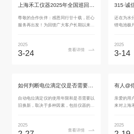
2016食品安全国家标准化学分析方法验证
坚持创新
上海禾工仪器2025年全国巡回服务启动！广东站巡回报名啦~
通则》等行业标准，确保数据精确可靠。
多项关键
申请提交时间：即日起-2025年5月31日
备。此次
尊敬的合作伙伴：感恩同行廿十载，匠心
还在为水
参与方式：食品企业只需在活...
人的辛勤
服务再出发！为回馈广大客户长期以来的
锂电池极
仪器将珍..
支持与信赖，上海禾工科学仪器有限公司
化工原料
值此成立20周年之际，正式启动“‌科技赋
药流程无法
2025
2025
能·服务先行‌”全国巡回服务活动。‌首站广
质月，上
查看详情
3-24
3-14
东站‌将于‌2025年4月‌隆重开启，诚邀您的
检测难题划
参与！广东地区作为我司上海禾工仪器核
精准匹配需求
心市场，服务新能源锂电、‌电子、石油、
水分测定仪‌
化工、医药、食品‌等行业的多家企事业单
准！‌穿刺
位。为答谢合作伙伴长期信赖，我司将于
固态电解质
如何判断电位滴定仪是否需要以旧换新“？
2025年4月1日-4月30日启动老用户专属
大厂同款实
巡回服务，由‌资深工程师团队驻粤‌，为广
核心部件质保！
自动电位滴定仪的使用年限和是否需要以
亲爱的用
东本地用户提...
旧换新，取决于多种因素，包括仪器的使
来对上海
用频率、维护情况以及技术更新的需求。
意是我们
一般来说，如果仪器已经使用了7年以
们进步的
2025
2025
上，其性能和测量精度可能会逐渐下降，
与建议，
查看详情
2-27
2-19