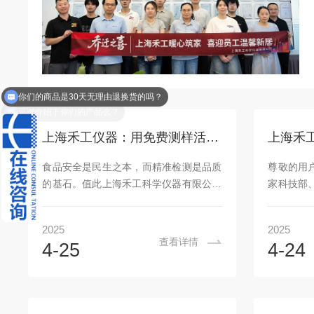
你们的商品是30天无理由退换货的吗？
可以介绍下你们的产品么？
上海禾工仪器：用免费测样活动，为食品行业检测保驾护航
食品安全是民生之本，而精准检测是品质
尊敬的用
的基石。值此上海禾工科学仪器有限公司
家科技部
成立20周年之际，我们特别推出「品质守
评审与认
护者计划」，面向食品行业企业及机构，
（以下简称
2025
2025
开放免费测样服务，助力企业高效把控产
术企业
查看详情
4-25
4-24
品质量，筑牢安全防线！一、活动内容申
GR2024
请用户可享受2个样品免费检测服务，涵
学技术研
盖食品酸价、过氧化值、水分含量等核心
的高度认
指标，检测结果严格遵循《GB5009.227-
程碑。2