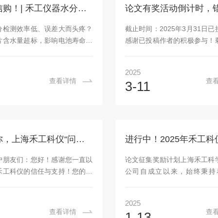
驱动，持续加大研发力度，攻克
拌功能，显著提升了水分测试
315·诚信购！| 禾工仪器水分仪精准检测，助你高效控品质！
技术，推出多款高品质仪器设
确性，为客户提供更加智能化
荣誉的取得，离不开每一位禾工
解决方案。上海禾工科学仪器
分检测效率低、误差大而头疼？
截止时间：2025年3月31日
付出与贡献。站在新起点，禾工
为客户提供高质量的分析仪
片含水量超标，影响电池寿命？
感谢已投稿作者的积极参与！
.
术，此次专某利的成...
水分波动，导致批次不稳定？制
尚未提交论文的伙伴请务必加
满足GMP严苛标准？‌3·15品
们期待您的佳作，祝您在活
2025
海禾工仪器用‘硬核科技’为你的
出，领取属于您的荣誉与奖品
查看详情
查
3-11
上句号！‌‌【卡氏水分测定仪，
论文征集详情】：申请材料1
】‌‌1.AKF-CH6：卡氏加热炉
本信息：姓名、邮箱、号码、
‌0.01μg分辨率‌，比头发丝还精
联系地址。2．发表的论文题
/旋盖双模式‌，轻松应对锂电池、
息、使用仪器。3．发表论文/
等‌高难度样品‌，广东某新能源
件或清样（PDF版）。征集对
有人@你，上海禾工科仪“问卷有礼“活动，参与赢好礼啦！
测认证！福利‌：赠耗材包+3年
科学仪器全系产品用户，包括
‌2.AKF-CH7...
等院校、科研院所、企业研发
户朋友们：您好！感谢您一直以
论文征集奖励计划上海禾工科
化学分析、材料科学、环境科
禾工科仪的信任与支持！您的满
公司自成立以来，始终秉持
究等...
不断前行的动力，您的反馈是我
新、质量为本、服务至上”的
阶梯。为了更好地了解您的需求
于为用户提供高品质的科学仪
2025
提升我们的产品和服务质量，上
盖卡尔费休水分测定仪、自
查看详情
查
1-13