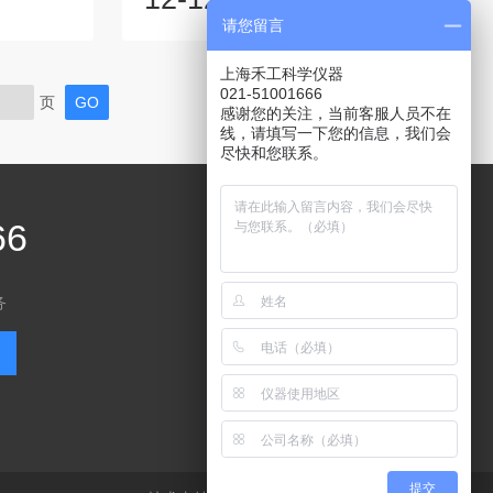
列。为了深
个值得纪念的时刻，我们特别推出一系列
请您留言
此间的互动
岁末冲刺业绩的优惠活动，以感谢您一直
征集奖励计
以来的信任与支持。活动一：购买仪器，
上海禾工科学仪器
奖励计划启动
送耗材礼包在岁末之际，我们特别为您准
021-51001666
页
间：2025
备了丰厚的礼包。即日起至年底，凡购买
感谢您的关注，当前客服人员不在
请人基本信
卡尔费休水分测定仪和自动电位滴定仪的
线，请填写一下您的信息，我们会
尽快和您联系。
作单位、联
用户，均可享受我们精心准备的耗材礼
目、期刊信
包。这些礼包不仅包含了仪器使用所需的
配件和耗材...
66
务
关注公众号
提交