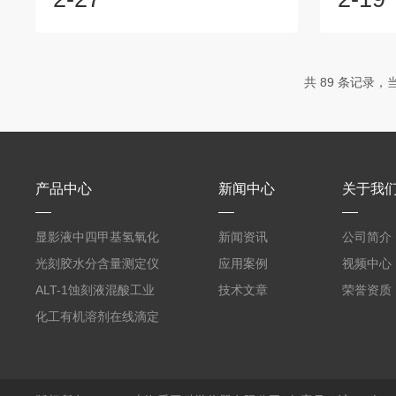
维修成本也可能增加。在这种情况下，考
海禾工科
虑以旧换新是一个比较经济且高效的选
动福利：
择。以旧换新的时机1.使用年限：如果仪
随机抽取
器已使用超过7年，建议考虑以旧换新。
容：问卷
共 89 条记录，当
2.性能下降：如果仪器的测量结果稳定性
验、售后
逐渐下降，或者维修成本过高，也是更换
期望和建
设备的合适时机。3.技术更新：随着技术
响我们未
的发展，新的电位滴定仪在测量精度、操
供更良好
作便捷性和...
起至2025..
产品中心
新闻中心
关于我
显影液中四甲基氢氧化
新闻资讯
公司简介
铵的浓度测定仪
光刻胶水分含量测定仪
应用案例
视频中心
AKF-C6
ALT-1蚀刻液混酸工业
技术文章
荣誉资质
在线滴定分析仪
化工有机溶剂在线滴定
分析ALT-1