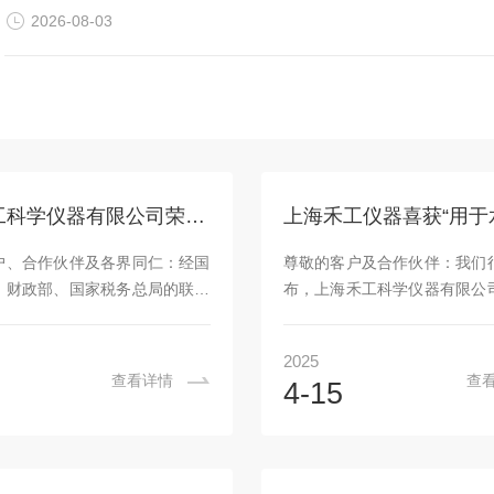
2026-08-03
上海禾工科学仪器有限公司荣获“高新技术企业”证书喜讯公告！
户、合作伙伴及各界同仁：经国
尊敬的客户及合作伙伴：我们
、财政部、国家税务总局的联合
布，上海禾工科学仪器有限公
定，上海禾工科学仪器有限公司
某利《用于水分测试仪的自动
“禾工仪器”）正式获评“高新技
拌装置》已于2025年4月正
2025
”资质(证书编号：
证书（专某
查看详情
查
4-15
31006301)。这是对禾工仪器科
ZL202323473167.3），
发实力、创新能力及综合竞争力
次专某利的获得，标志着公司
可，标志着公司发展迈入新的里
仪领域的技术创新和研发能
0年来，公司深耕科学仪器赛道，
可。该专某利装置通过自动加