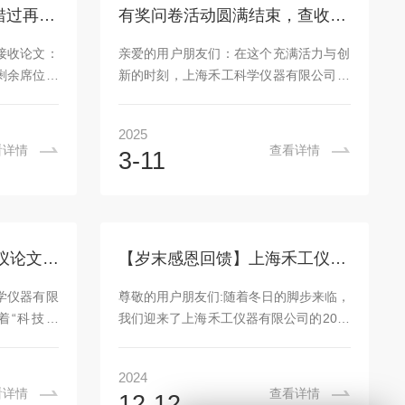
的效率和准
新‌。二、以旧换新流程申请与评估‌：用户
论文有奖活动倒计时，错过再等一年，赶紧投稿赢奖金~
有奖问卷活动圆满结束，查收这份专属你的惊喜（附名单）
、精准化的
通过或商务人员提交旧设备信息(品牌、
始终致力于
型号、使用年限等)；技术团队对旧仪器
已接收论文：
亲爱的用户朋友们：在这个充满活力与创
器和创新技
进行...
剩余席位：
新的时刻，上海禾工科学仪器有限公司举
紧步伐！我
办的本次有奖问卷活动已经圆满结束啦！
动中脱颖而
感谢每一位热情参与的伙伴，正是因为有
2025
！【以下是
了你们的支持与关注，我们的活动才如此
看详情
查看详情
3-11
．申请人基
精彩！活动回顾：倾听您的声音，共创美
工作单位、
好未来本次有奖问卷活动旨在深入了解大
目、期刊信
家对禾工仪器产品和服务的使用体验，收
专某利的原
集宝贵的建议与意见。我们希望通过这样
象上海禾工
的方式，更好地满足您的需求，为您的科
进行中！2025年禾工科仪论文征集奖励计划!
【岁末感恩回馈】上海禾工仪器20周年庆典~
但不限于高
研和生产工作提供更良好的支持。活动一
机构等从事
经推出，便得到了众多新老客户的积极响
学仪器有限
尊敬的用户朋友们:随着冬日的脚步来临，
学、医药研
应，大家的热情参与让我们深受感动。获
着“科技创
我们迎来了上海禾工仪器有限公司的20周
奖名单公布：...
理念，致力
年庆典。二十年来，我们一直秉承着“品
器产品，涵
质可靠，用户至上”的服务宗旨，致力于
2024
动电位滴定
为您提供精准、可靠的实验室仪器。在这
看详情
查看详情
12-12