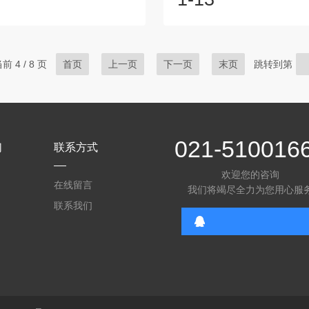
仪特别推出“问卷有礼”活动！活
仪、工业在线分析仪等多个系
幸运抽&奖：我们将从参与者中
化与用户的紧密联系，增强彼
，送上更多惊喜好礼！问卷内
与依赖，公司特别制定了论文
内容简单易懂，涵盖产品使用体
划。2025年度禾工科仪论文
前 4 / 8 页
首页
上一页
下一页
末页
跳转到第
服务满意度以及您对我们未来的
时间：2025年01月13日截止时
议。您的每一条反馈都将直接影
年03月31日申请材料1．申
来的发展方向，帮助我们为您提
息：姓名、邮箱、手机号、工
的产品和服务。活动时间：即日
系地址。2．发表的论文题
.
息...
021-510016
们
联系方式
欢迎您的咨询
在线留言
我们将竭尽全力为您用心服
联系我们