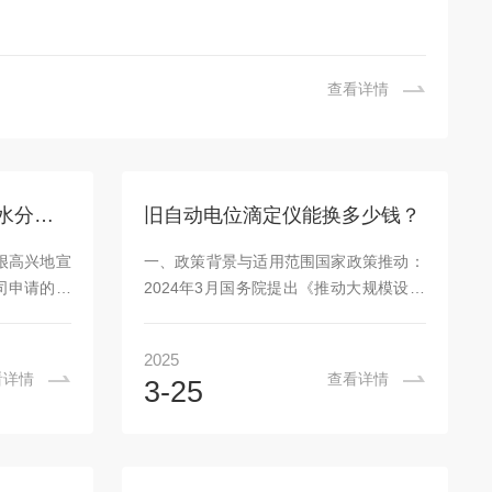
查看详情
上海禾工仪器喜获“用于水分测试仪的自动加热助溶搅拌装置”专某利证书
旧自动电位滴定仪能换多少钱？
很高兴地宣
一、政策背景与适用范围国家政策推动‌：
司申请的专
2024年3月国务院提出《推动大规模设备
加热助溶搅
更新和消费品以旧换新行动方案》，明确
式获得专某利
仪器设备7-10年更换周期要求，鼓励化
2025
利号：
工、制药等行业加速设备升级‌。适用设
看详情
查看详情
3-25
证书已下发。此
备‌：卡氏水分仪‌：包括AKF-2010V、
在水分测试
AKF-1PLUS等旧型号可置换为AKF-V6、
力得到了认
AKF-CAS6等新型号‌。电位滴定仪‌：
热和助溶搅
AT/CT/MT系列等自动滴定仪支持以旧换