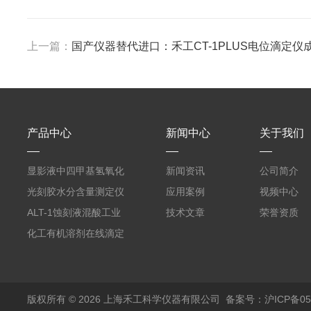
上一篇：
国产仪器替代进口：禾工CT-1PLUS电位滴定仪
产品中心
新闻中心
关于我们
显影液中四甲基氢氧化
新闻资讯
公司简介
铵的浓度测定仪
光刻胶水分含量测定仪
应用案例
视频中心
AKF-C6
ALT-1蚀刻液混酸工业
技术文章
荣誉资质
在线滴定分析仪
化工有机溶剂在线滴定
分析ALT-1
版权所有 © 2026 上海禾工科学仪器有限公司
备案号：沪ICP备050