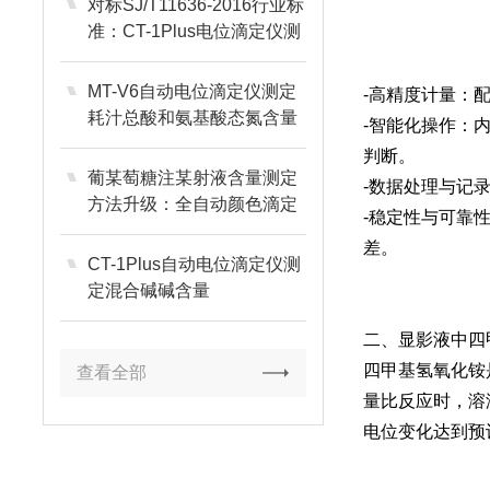
对标SJ/T11636-2016行业标
准：CT-1Plus电位滴定仪测
定显影液中TMAH浓度
MT-V6自动电位滴定仪测定
-高精度计量：配
耗汁总酸和氨基酸态氮含量
-智能化操作：
判断。
葡某萄糖注某射液含量测定
-数据处理与记
方法升级：全自动颜色滴定
-稳定性与可靠
仪提升数据重现性
差。
CT-1Plus自动电位滴定仪测
定混合碱碱含量
二、显影液中四
四甲基氢氧化铵
查看全部
量比反应时，溶
电位变化达到预