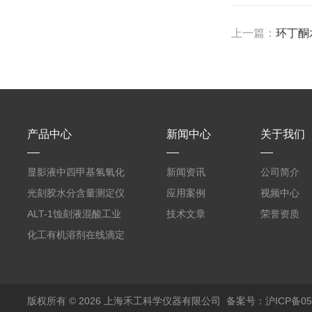
上一篇：
环丁酮
产品中心
新闻中心
关于我们
显影液中四甲基氢氧化
新闻资讯
公司简介
铵的浓度测定仪
光刻胶水分含量测定仪
应用案例
视频中心
AKF-C6
ALT-1蚀刻液混酸工业
技术文章
荣誉资质
在线滴定分析仪
化工有机溶剂在线滴定
分析ALT-1
版权所有 © 2026 上海禾工科学仪器有限公司
备案号：沪ICP备050