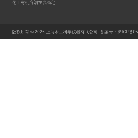
在线滴定分析仪
化工有机溶剂在线滴定
分析ALT-1
版权所有 © 2026 上海禾工科学仪器有限公司
备案号：沪ICP备050