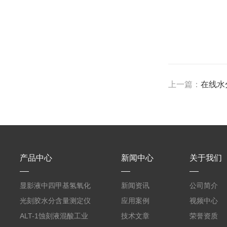
上一篇：
在线水分
产品中心
新闻中心
关于我们
显影液中四甲基氢氧化
新闻资讯
公司简介
铵的浓度测定仪
光刻胶水分含量测定仪
应用案例
视频中心
AKF-C6
ALT-1蚀刻液混酸工业
技术文章
荣誉资质