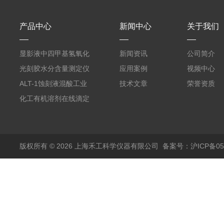
产品中心
新闻中心
关于我们
显影液中四甲基氢氧化
新闻资讯
公司简介
铵的浓度测定仪
光刻胶水分含量测定仪
应用案例
视频中心
AKF-C6
ALT-1蚀刻液混酸工业
技术文章
荣誉资质
在线滴定分析仪
化工有机溶剂在线滴定
分析ALT-1
版权所有 © 2026 上海禾工科学仪器有限公司
备案号：沪ICP备050