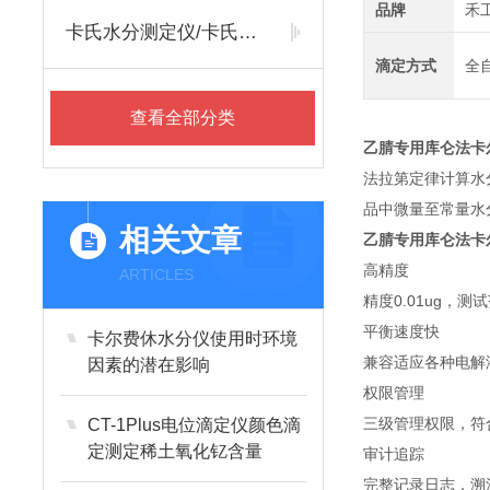
品牌
禾
卡氏水分测定仪/卡氏水份测定仪
滴定方式
全
查看全部分类
乙腈专用库仑法卡
法拉第定律计算水
品中微量至常量水
相关文章
乙腈专用库仑法卡
高精度
ARTICLES
精度0.01ug，测试
平衡速度快
卡尔费休水分仪使用时环境
兼容适应各种电解
因素的潜在影响
权限管理
三级管理权限，符合
CT-1Plus电位滴定仪颜色滴
定测定稀土氧化钇含量
审计追踪
完整记录日志，溯