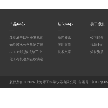
产品中心
新闻中心
关于我们
显影液中四甲基氢氧化
新闻资讯
公司简介
铵的浓度测定仪
光刻胶水分含量测定仪
应用案例
视频中心
AKF-C6
ALT-1蚀刻液混酸工业
技术文章
荣誉资质
在线滴定分析仪
化工有机溶剂在线滴定
分析ALT-1
版权所有 © 2026 上海禾工科学仪器有限公司
备案号：沪ICP备050