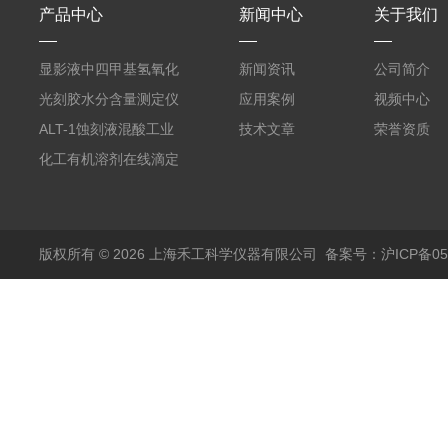
产品中心
新闻中心
关于我们
显影液中四甲基氢氧化
新闻资讯
公司简介
铵的浓度测定仪
光刻胶水分含量测定仪
应用案例
视频中心
AKF-C6
ALT-1蚀刻液混酸工业
技术文章
荣誉资质
在线滴定分析仪
化工有机溶剂在线滴定
分析ALT-1
版权所有 © 2026 上海禾工科学仪器有限公司
备案号：沪ICP备050