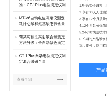
准：CT-1Plus电位滴定仪测
1.明码实价销售
定显影液中TMAH浓度
2.享有30天无
MT-V6自动电位滴定仪测定
3.享有12个月
耗汁总酸和氨基酸态氮含量
4.12个月延长
5.24小时快速
葡某萄糖注某射液含量测定
6.长期的产品维
方法升级：全自动颜色滴定
观，部件，应用程
仪提升数据重现性
CT-1Plus自动电位滴定仪测
定混合碱碱含量
产品
查看全部