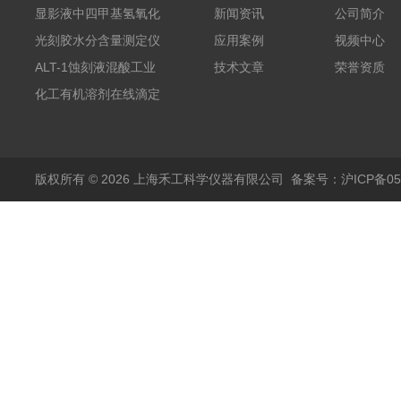
显影液中四甲基氢氧化
新闻资讯
公司简介
铵的浓度测定仪
光刻胶水分含量测定仪
应用案例
视频中心
AKF-C6
ALT-1蚀刻液混酸工业
技术文章
荣誉资质
在线滴定分析仪
化工有机溶剂在线滴定
分析ALT-1
版权所有 © 2026 上海禾工科学仪器有限公司
备案号：沪ICP备050