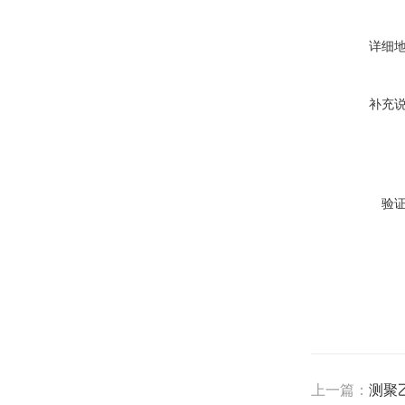
详细
补充
验
上一篇：
测聚乙