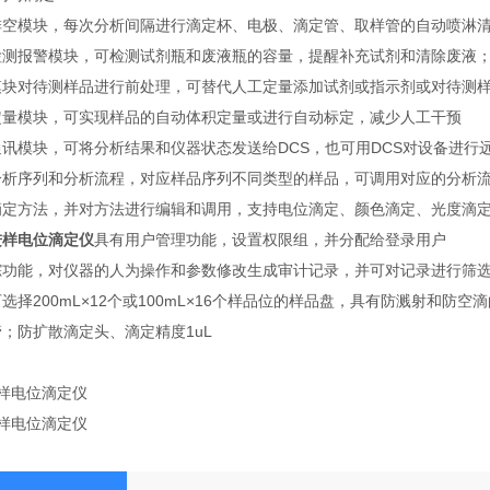
排空模块，每次分析间隔进行滴定杯、电极、滴定管、取样管的自动喷淋
检测报警模块，可检测试剂瓶和废液瓶的容量，提醒补充试剂和清除废液
模块对待测样品进行前处理，可替代人工定量添加试剂或指示剂或对待测
定量模块，可实现样品的自动体积定量或进行自动标定，减少人工干预
通讯模块，可将分析结果和仪器状态发送给DCS，也可用DCS对设备进行
分析序列和分析流程，对应样品序列不同类型的样品，可调用对应的分析
滴定方法，并对方法进行编辑和调用，支持电位滴定、颜色滴定、光度滴定
进样电位滴定仪
具有用户管理功能，设置权限组，并分配给登录用户
踪功能，对仪器的人为操作和参数修改生成审计记录，并可对记录进行筛
选择200mL×12个或100mL×16个样品位的样品盘，具有防溅射和防空
；防扩散滴定头、滴定精度1uL