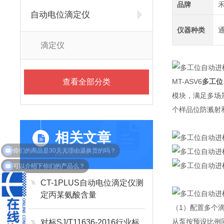
品牌
自动电位滴定仪
仪器种类
滴定仪
查看全部分类
MT-ASV6
多工位
模块，满足多场
个样品位防溅射
相关文章
ARTICLES
可以介绍下你们的产品么？
CT-1PLUS自动电位滴定仪测
定丙某氨酸含量
（1）配置多个
从泵按预设比例
对标SJ/T11636-2016行业标