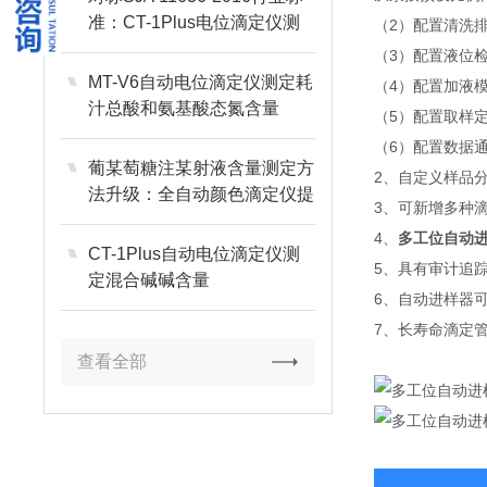
准：CT-1Plus电位滴定仪测
（2）配置清洗
定显影液中TMAH浓度
（3）配置液位
MT-V6自动电位滴定仪测定耗
（4）配置加液
汁总酸和氨基酸态氮含量
（5）配置取样
（6）配置数据
葡某萄糖注某射液含量测定方
2、自定义样品
法升级：全自动颜色滴定仪提
3、可新增多种
升数据重现性
4、
多工位自动
CT-1Plus自动电位滴定仪测
5、具有审计追
定混合碱碱含量
6、自动进样器可
7、长寿命滴定管
查看全部