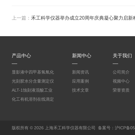
上一篇：
禾工科学仪器举办成立20周年庆典凝心聚力启新
产品中心
新闻中心
关于我们
显影液中四甲基氢氧化
新闻资讯
公司简介
铵的浓度测定仪
光刻胶水分含量测定仪
应用案例
视频中心
AKF-C6
ALT-1蚀刻液混酸工业
技术文章
荣誉资质
在线滴定分析仪
化工有机溶剂在线滴定
分析ALT-1
版权所有 © 2026 上海禾工科学仪器有限公司
备案号：沪ICP备050