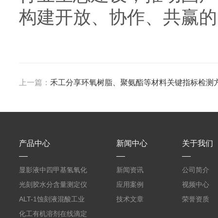
构建开放、协作、共赢的
上一篇：
禾工分享环氧树脂、聚氨酯等材料关键指标检测
产品中心
新闻中心
关于我们
显影液中四甲基氢氧化
新闻资讯
公司简介
铵的浓度测定仪
光刻胶水分含量测定仪
应用案例
视频中心
AKF-C6
ALT-1蚀刻液混酸工业
技术文章
荣誉资质
在线滴定分析仪
化工有机溶剂在线滴定