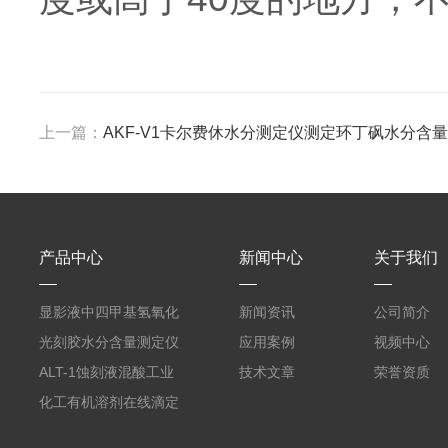
上一篇：
AKF-V1卡尔费休水分测定仪测定环丁砜水分含量
产品中心
新闻中心
关于我们
显影液中四甲基氢氧化
新闻资讯
公司简介
铵的浓度测定仪
光刻胶水分含量测定仪
应用案例
视频中心
AKF-C6
ALT-1蚀刻液混酸工业
技术文章
荣誉资质
在线滴定分析仪
化工有机溶剂在线滴定
分析ALT-1