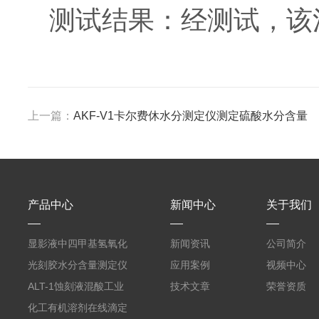
测试结果：经测试，该活
上一篇：
AKF-V1卡尔费休水分测定仪测定硫酸水分含量
产品中心
新闻中心
关于我们
显影液中四甲基氢氧化
新闻资讯
公司简介
铵的浓度测定仪
光刻胶水分含量测定仪
应用案例
视频中心
AKF-C6
ALT-1蚀刻液混酸工业
技术文章
荣誉资质
在线滴定分析仪
化工有机溶剂在线滴定