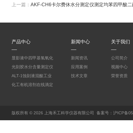
上一篇：
AKF-CH6卡尔费休水分测定仪测定均苯四甲酸
产品中心
新闻中心
关于我们
显影液中四甲基氢氧化
新闻资讯
公司简介
铵的浓度测定仪
光刻胶水分含量测定仪
应用案例
视频中心
AKF-C6
ALT-1蚀刻液混酸工业
技术文章
荣誉资质
在线滴定分析仪
化工有机溶剂在线滴定
分析ALT-1
版权所有 © 2026 上海禾工科学仪器有限公司
备案号：沪ICP备050