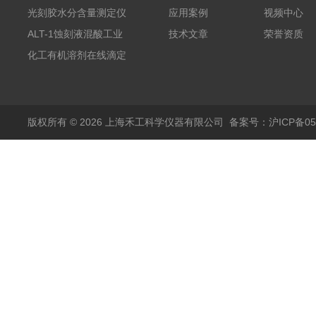
铵的浓度测定仪
光刻胶水分含量测定仪
应用案例
视频中心
AKF-C6
ALT-1蚀刻液混酸工业
技术文章
荣誉资质
在线滴定分析仪
化工有机溶剂在线滴定
分析ALT-1
版权所有 © 2026 上海禾工科学仪器有限公司
备案号：沪ICP备050