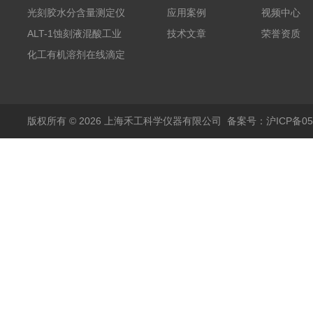
铵的浓度测定仪
光刻胶水分含量测定仪
应用案例
视频中心
AKF-C6
ALT-1蚀刻液混酸工业
技术文章
荣誉资质
在线滴定分析仪
化工有机溶剂在线滴定
分析ALT-1
版权所有 © 2026 上海禾工科学仪器有限公司
备案号：沪ICP备050