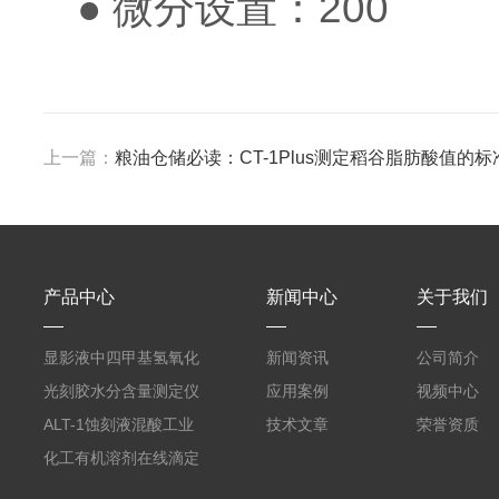
● 微分设置：200
上一篇：
粮油仓储必读：CT-1Plus测定稻谷脂肪酸值的
产品中心
新闻中心
关于我们
显影液中四甲基氢氧化
新闻资讯
公司简介
铵的浓度测定仪
光刻胶水分含量测定仪
应用案例
视频中心
AKF-C6
ALT-1蚀刻液混酸工业
技术文章
荣誉资质
在线滴定分析仪
化工有机溶剂在线滴定
分析ALT-1