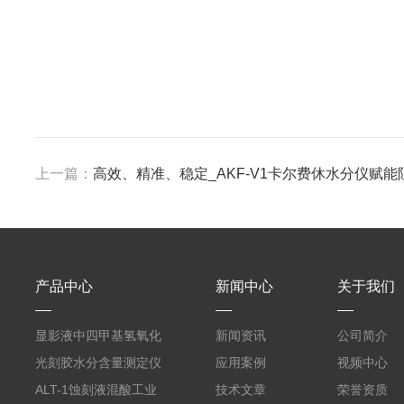
上一篇：
高效、精准、稳定_AKF-V1卡尔费休水分仪赋
产品中心
新闻中心
关于我们
显影液中四甲基氢氧化
新闻资讯
公司简介
铵的浓度测定仪
光刻胶水分含量测定仪
应用案例
视频中心
AKF-C6
ALT-1蚀刻液混酸工业
技术文章
荣誉资质