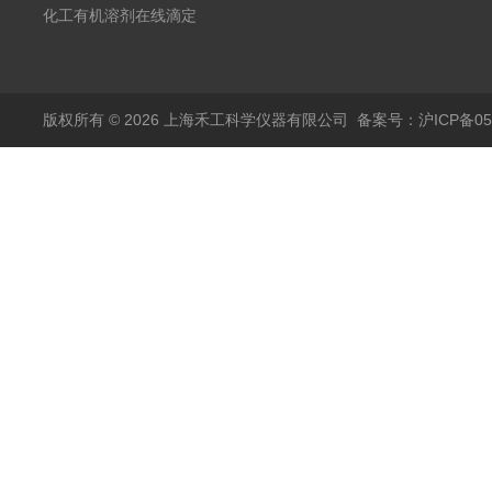
在线滴定分析仪
化工有机溶剂在线滴定
分析ALT-1
版权所有 © 2026 上海禾工科学仪器有限公司
备案号：沪ICP备050